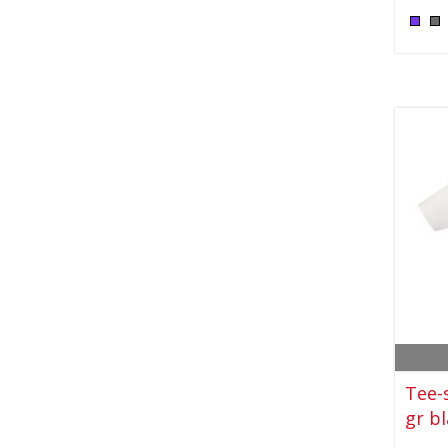
Tee-
gr b