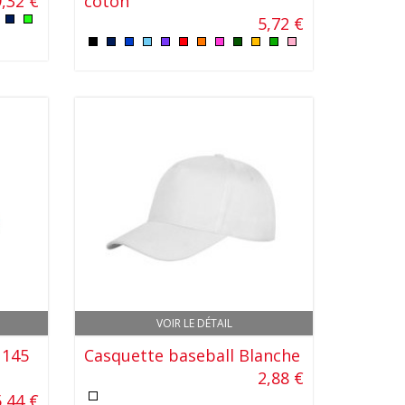
9,32 €
coton
5,72 €
VOIR LE DÉTAIL
 145
Casquette baseball Blanche
2,88 €
5,44 €