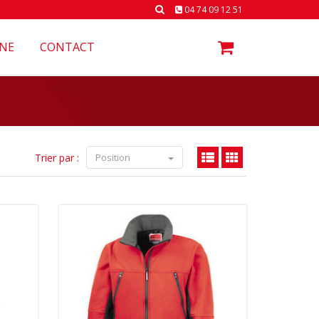
04 74 09 12 51
NE
CONTACT
Trier par :
Position