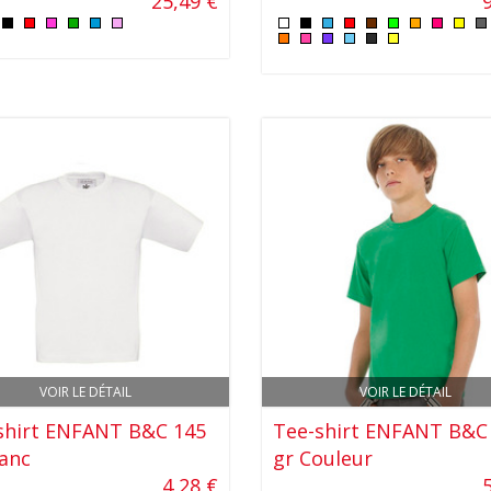
25,49 €
VOIR LE DÉTAIL
VOIR LE DÉTAIL
shirt ENFANT B&C 145
Tee-shirt ENFANT B&C
lanc
gr Couleur
4,28 €