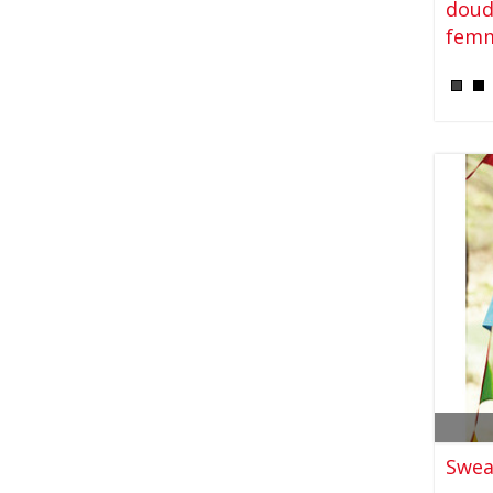
doud
fem
Swea