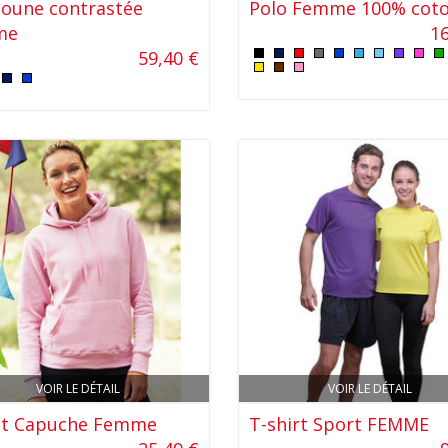
oune contrastée
Polo Femme 100% cot
me
16
59,40 €
VOIR LE DÉTAIL
VOIR LE DÉTAIL
t Capuche Femme
T-shirt Sport FEMME