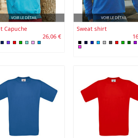
VOIR LE DÉTAIL
VOIR LE DÉTAIL
t Capuche
Sweat shirt
26,06 €
16