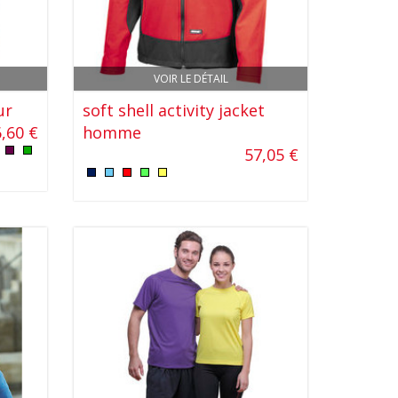
VOIR LE DÉTAIL
ur
soft shell activity jacket
,60 €
homme
57,05 €