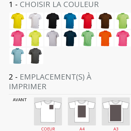
1 -
CHOISIR LA COULEUR
2 -
EMPLACEMENT(S) À
IMPRIMER
AVANT
COEUR
A4
A3