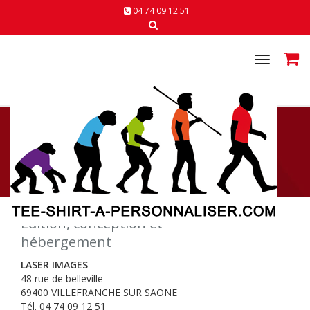
04 74 09 12 51
Toggle
navigat
MENTIONS LÉGALES
Accueil
Mentions légales
Edition, conception et
hébergement
LASER IMAGES
48 rue de belleville
69400 VILLEFRANCHE SUR SAONE
Tél. 04 74 09 12 51