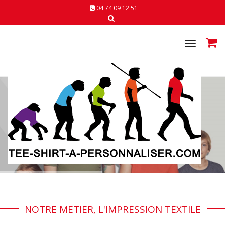
04 74 09 12 51
Toggle
navigat
TEXTILES A PERSONNALISER
NOTRE METIER, L'IMPRESSION TEXTILE