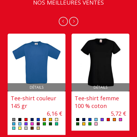
NOS MEILLEURES VENTES
DÉTAILS
DÉTAILS
Tee-shirt couleur
Tee-shirt femme
145 gr
100 % coton
6,16 €
5,72 €