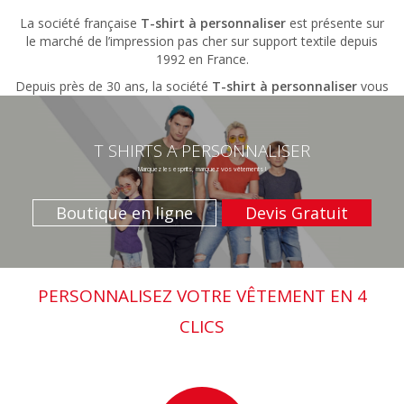
La société française
T-shirt à personnaliser
est présente sur
le marché de l’impression pas cher sur support textile depuis
1992 en France.
Depuis près de 30 ans, la société
T-shirt à personnaliser
vous
propose une impression personnalisée sur mesure pour tous
vos textiles : t-shirts, doudounes, ....etc
T SHIRTS A PERSONNALISER
Avec
T shirt à personnaliser
, simplifiez vous la vie :
4 étapes
suffisent pour commander en ligne
votre vêtement ou autre
Marquez les esprits, marquez vos vêtements !
objet publicitaire
(possible de venir retirer au magasin à compter de cette année).
Boutique en ligne
Devis Gratuit
PERSONNALISEZ VOTRE VÊTEMENT EN 4
CLICS