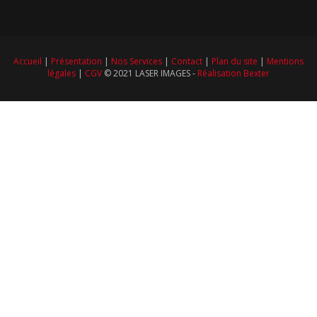
Accueil
|
Présentation
|
Nos Services
|
Contact
|
Plan du site
|
Mentions
légales
|
CGV
© 2021 LASER IMAGES -
Réalisation Bexter